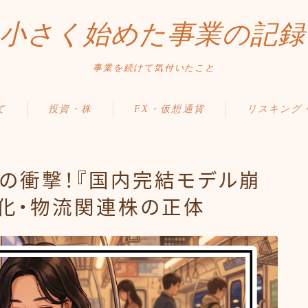
小さく始めた事業の記録
事業を続けて気付いたこと
て
投資・株
FX・仮想通貨
リスキング
の衝撃！『国内完結モデル崩
化・物流関連株の正体