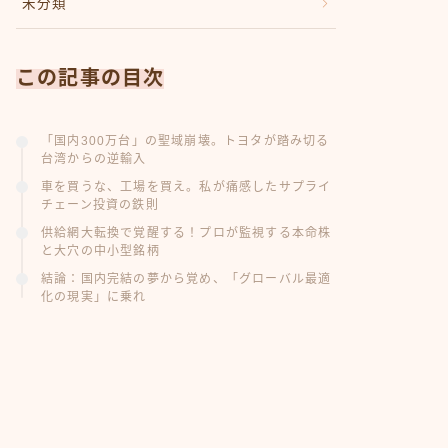
未分類
この記事の目次
「国内300万台」の聖域崩壊。トヨタが踏み切る
台湾からの逆輸入
車を買うな、工場を買え。私が痛感したサプライ
チェーン投資の鉄則
供給網大転換で覚醒する！プロが監視する本命株
と大穴の中小型銘柄
結論：国内完結の夢から覚め、「グローバル最適
化の現実」に乗れ