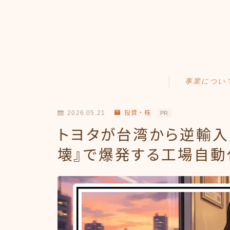
事業につい
Amazonせどり
2026.05.21
投資・株
PR
トラブル事例
トヨタが台湾から逆輸入
出品ノウハウ
壊』で爆発する工場自動
フリマ物販
Yahoo出品
メルカリ販売