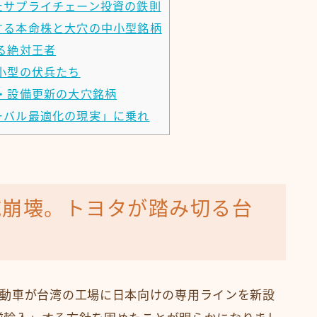
たサプライチェーン投資の鉄則
する本命株と大穴の中小型銘柄
る絶対王者
小型の伏兵たち
・設備更新の大穴銘柄
ーバル最適化の現実」に乗れ
域崩壊。トヨタが踏み切る台
動車が台湾の工場に日本向けの専用ラインを新設