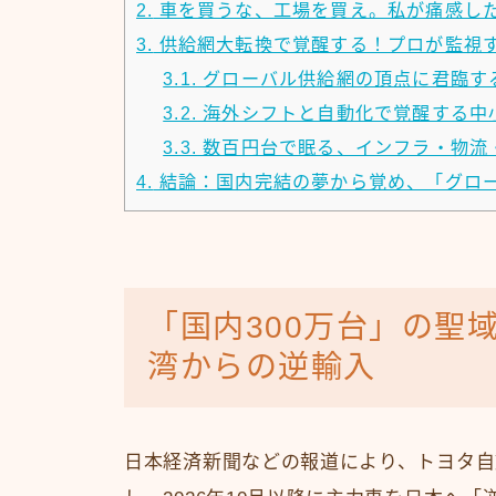
2.
車を買うな、工場を買え。私が痛感し
3.
供給網大転換で覚醒する！プロが監視
3.1.
グローバル供給網の頂点に君臨す
3.2.
海外シフトと自動化で覚醒する中
3.3.
数百円台で眠る、インフラ・物流
4.
結論：国内完結の夢から覚め、「グロ
「国内300万台」の聖
湾からの逆輸入
日本経済新聞などの報道により、トヨタ自