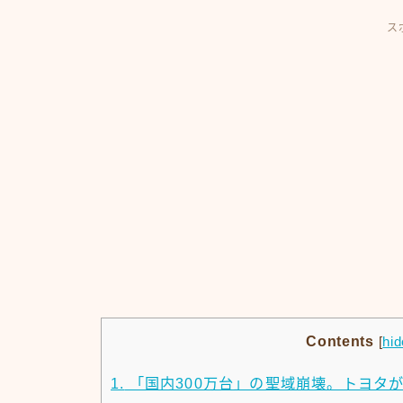
ス
Contents
[
hid
1.
「国内300万台」の聖域崩壊。トヨタ