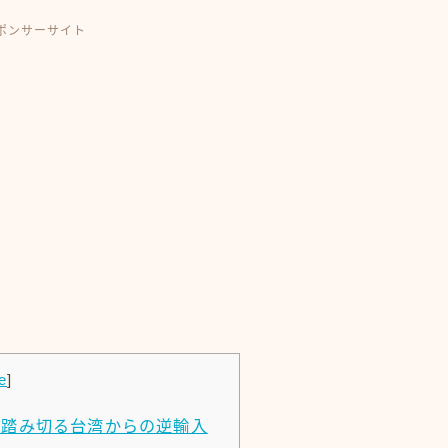
ポンサーサイト
e
]
が踏み切る台湾からの逆輸入