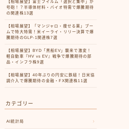
【相場展望】富士フイルム「選択と集中」が
号砲！？半導体材料・バイオ特需で爆騰期待
の関連株13選
【相場展望】「マンジャロ・痩せる薬」ブー
ムで特大特需！米イーライ・リリー決算で爆
騰期待のGLP-1関連株7選
【相場展望】BYD「黒船EV」襲来で激変！
軽自動車『HV vs EV』戦争で爆騰期待の部
品・インフラ株9選
【相場展望】40年ぶりの円安に鉄槌！日米協
調介入で爆騰期待の金融・FX関連株11選
カテゴリー
AI統計局