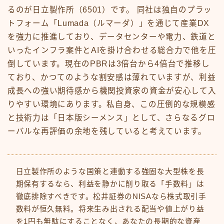
るのが日立製作所（6501）です。 同社は独自のプラッ
トフォーム「Lumada（ルマーダ）」を通じて産業DX
を強力に推進しており、データセンターや電力、鉄道と
いったインフラ案件とAIを掛け合わせる総合力で他を圧
倒しています。現在のPBRは3倍台から4倍台で推移し
ており、かつてのような割安感は薄れていますが、利益
成長への強い期待感から機関投資家の資金が安心して入
りやすい環境にあります。私自身、この圧倒的な規模感
と技術力は「日本版シーメンス」として、さらなるグロ
ーバルな再評価の余地を残していると考えています。
日立製作所のような国策と連動する強固な大型株を長
期保有するなら、利益を静かに削り取る「手数料」は
徹底排除すべきです。松井証券のNISAなら株式取引手
数料が恒久無料。将来生み出される配当や値上がり益
を1円も無駄にすることなく、あなたの長期的な資産