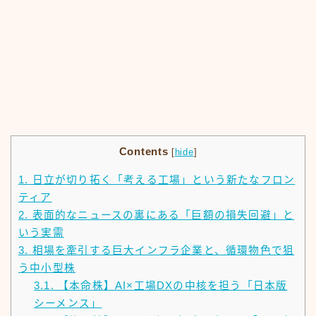
Contents
[
hide
]
1.
日立が切り拓く「考える工場」という新たなフロン
ティア
2.
表面的なニュースの裏にある「巨額の損失回避」と
いう実需
3.
相場を牽引する巨大インフラ企業と、循環物色で狙
う中小型株
3.1.
【本命株】AI×工場DXの中核を担う「日本版
シーメンス」