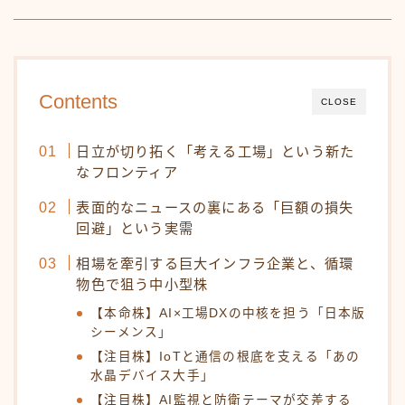
Contents
CLOSE
日立が切り拓く「考える工場」という新た
なフロンティア
表面的なニュースの裏にある「巨額の損失
回避」という実需
相場を牽引する巨大インフラ企業と、循環
物色で狙う中小型株
【本命株】AI×工場DXの中核を担う「日本版
シーメンス」
【注目株】IoTと通信の根底を支える「あの
水晶デバイス大手」
【注目株】AI監視と防衛テーマが交差する