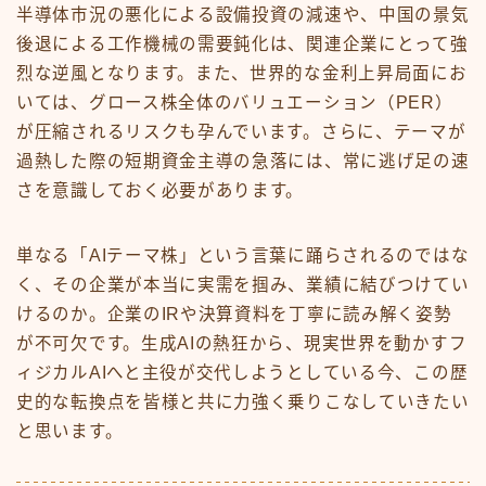
半導体市況の悪化による設備投資の減速や、中国の景気
後退による工作機械の需要鈍化は、関連企業にとって強
烈な逆風となります。また、世界的な金利上昇局面にお
いては、グロース株全体のバリュエーション（PER）
が圧縮されるリスクも孕んでいます。さらに、テーマが
過熱した際の短期資金主導の急落には、常に逃げ足の速
さを意識しておく必要があります。
単なる「AIテーマ株」という言葉に踊らされるのではな
く、その企業が本当に実需を掴み、業績に結びつけてい
けるのか。企業のIRや決算資料を丁寧に読み解く姿勢
が不可欠です。生成AIの熱狂から、現実世界を動かすフ
ィジカルAIへと主役が交代しようとしている今、この歴
史的な転換点を皆様と共に力強く乗りこなしていきたい
と思います。