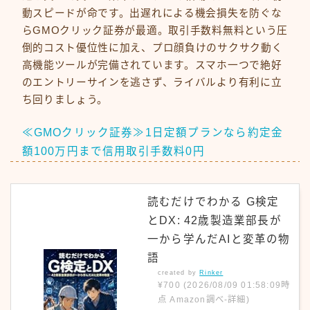
動スピードが命です。出遅れによる機会損失を防ぐな
らGMOクリック証券が最適。取引手数料無料という圧
倒的コスト優位性に加え、プロ顔負けのサクサク動く
高機能ツールが完備されています。スマホ一つで絶好
のエントリーサインを逃さず、ライバルより有利に立
ち回りましょう。
≪GMOクリック証券≫1日定額プランなら約定金
額100万円まで信用取引手数料0円
読むだけでわかる G検定
とDX: 42歳製造業部長が
一から学んだAIと変革の物
語
created by
Rinker
¥700
(2026/08/09 01:58:09時
点 Amazon調べ-
詳細)