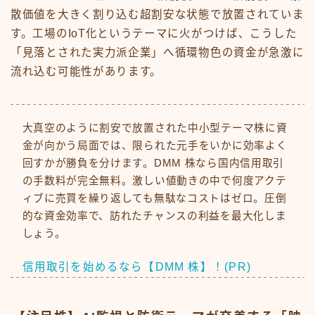
散価値を大きく割り込む超割安な状態で放置されていま
す。工場のIoT化というテーマに火がつけば、こうした
「見落とされた実力派企業」へ循環物色の資金が急激に
流れ込む可能性があります。
大真空のように割安で放置された中小型テーマ株に資
金が向かう局面では、限られた元手をいかに効率よく
回すかが勝負を分けます。DMM 株なら国内信用取引
の手数料が完全無料。激しい値動きの中で何度アクテ
ィブに売買を繰り返しても無駄なコストはゼロ。圧倒
的な資金効率で、訪れたチャンスの利益を最大化しま
しょう。
信用取引を始めるなら【DMM 株】！(PR)