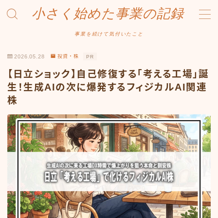
小さく始めた事業の記録
MENU
事業を続けて気付いたこと
2026.05.28
投資・株
PR
事業について
【日立ショック】自己修復する「考える工場」誕
Amazonせどり
生！生成AIの次に爆発するフィジカルAI関連
株
トラブル事例
出品ノウハウ
フリマ物販
Yahoo出品
メルカリ販売
投資・株