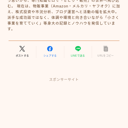
う思いから、専門知識ゼロで「せどり・転売」の世界へ飛び込
む。 現在は、物販事業（Amazon・メルカリ・ヤフオク）に加
え、株式投資や市況分析、ブログ運営へと活動の幅を拡大中。
派手な成功話ではなく、体調や環境と向き合いながら「小さく
事業を育てていく」等身大の記録とノウハウを発信していま
す。
ポストする
シェアする
LINEで送る
URLをコピー
スポンサーサイト