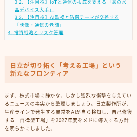
3.2.
【注目株】IoTと通信の根底を支える「あの水
晶デバイス大手」
3.3.
【注目株】AI監視と防衛テーマが交差する
「映像・通信の老舗」
4.
投資戦略とリスク管理
日立が切り拓く「考える工場」という
新たなフロンティア
まず、株式市場に静かな、しかし強烈な衝撃を与えてい
るニュースの事実から整理しましょう。日立製作所が、
生産ラインで発生する異常をAIが自ら検知し、自己修復
する「自律型工場」を2027年度をメドに導入する方針
を明らかにしました。