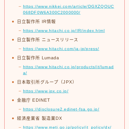
https://www.nikkei.com/article/DGXZQOUC
068DF0W6A300C2000000/
日立製作所 IR情報
https://www.hitachi.co.jp/IR/index.html
日立製作所 ニュースリリース
https://www.hitachi.com/ja-jp/press/
日立製作所 Lumada
https://www.hitachi.co.jp/products/it/lumad
a/
日本取引所グループ（JPX）
https://www.jpx.co.jp/
金融庁 EDINET
https://disclosure2.edinet-fsa.go.jp/
経済産業省 製造業DX
https://www.meti.go.jp/policy/it_policy/dx/