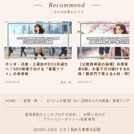
Recommend
こちらの記事もどうぞ
ホンダ・日産・三菱自がECU共通化
【公務員神話の崩壊】兵庫県『
へ！SDV相場で化ける「車載ソフ
率6割』の裏でボロ儲けするBP
ト」の本命株
株！数百円で買える人材・特需
株リスト
2026.06.25
2026.04.12
投資・株
HOME
投資・株
【パジェロ復活】EV一辺倒からの大転換！東南アジア
＞
＞
運営者紹介とこのブログの目的
お問い合わせ
プライバシーポリシー/免責事項
2025–2026 小さく始めた事業の記録