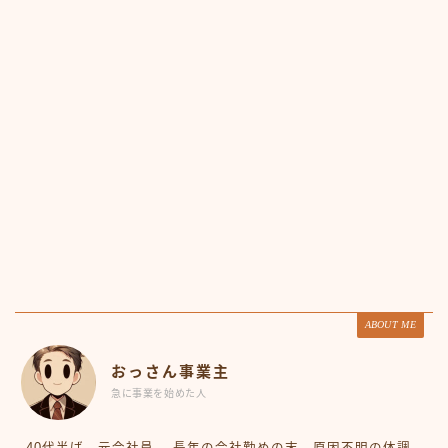
ABOUT ME
おっさん事業主
急に事業を始めた人
40代半ば、元会社員。 長年の会社勤めの末、原因不明の体調