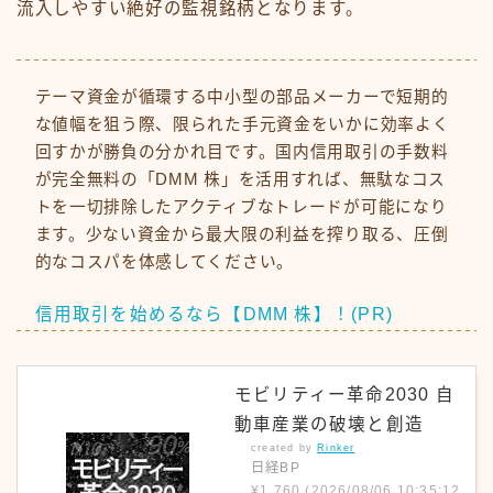
流入しやすい絶好の監視銘柄となります。
テーマ資金が循環する中小型の部品メーカーで短期的
な値幅を狙う際、限られた手元資金をいかに効率よく
回すかが勝負の分かれ目です。国内信用取引の手数料
が完全無料の「DMM 株」を活用すれば、無駄なコス
トを一切排除したアクティブなトレードが可能になり
ます。少ない資金から最大限の利益を搾り取る、圧倒
的なコスパを体感してください。
信用取引を始めるなら【DMM 株】！(PR)
モビリティー革命2030 自
動車産業の破壊と創造
created by
Rinker
日経BP
¥1,760
(2026/08/06 10:35:12