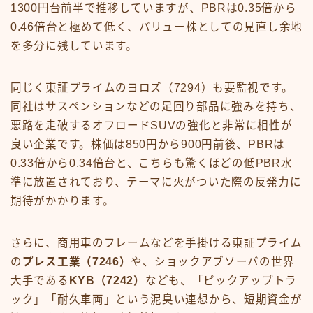
1300円台前半で推移していますが、PBRは0.35倍から
0.46倍台と極めて低く、バリュー株としての見直し余地
を多分に残しています。
同じく東証プライムのヨロズ（7294）も要監視です。
同社はサスペンションなどの足回り部品に強みを持ち、
悪路を走破するオフロードSUVの強化と非常に相性が
良い企業です。株価は850円から900円前後、PBRは
0.33倍から0.34倍台と、こちらも驚くほどの低PBR水
準に放置されており、テーマに火がついた際の反発力に
期待がかかります。
さらに、商用車のフレームなどを手掛ける東証プライム
の
プレス工業（7246）
や、ショックアブソーバの世界
大手である
KYB（7242）
なども、「ピックアップトラ
ック」「耐久車両」という泥臭い連想から、短期資金が