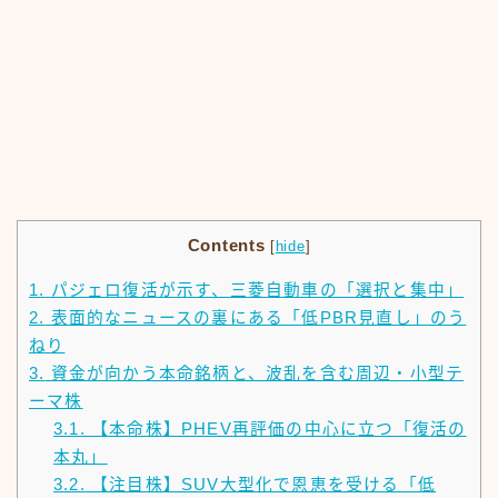
Contents
[
hide
]
1.
パジェロ復活が示す、三菱自動車の「選択と集中」
2.
表面的なニュースの裏にある「低PBR見直し」のう
ねり
3.
資金が向かう本命銘柄と、波乱を含む周辺・小型テ
ーマ株
3.1.
【本命株】PHEV再評価の中心に立つ「復活の
本丸」
3.2.
【注目株】SUV大型化で恩恵を受ける「低