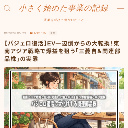
小さく始めた事業の記録
MENU
事業を続けて気付いたこと
2026.05.29
投資・株
PR
事業について
【パジェロ復活】EV一辺倒からの大転換！東
Amazonせどり
南アジア戦略で爆益を狙う「三菱自＆関連部
品株」の実態
トラブル事例
出品ノウハウ
フリマ物販
Yahoo出品
メルカリ販売
投資・株