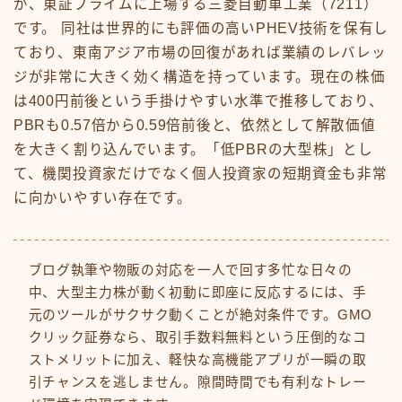
が、東証プライムに上場する三菱自動車工業（7211）
です。 同社は世界的にも評価の高いPHEV技術を保有し
ており、東南アジア市場の回復があれば業績のレバレッ
ジが非常に大きく効く構造を持っています。現在の株価
は400円前後という手掛けやすい水準で推移しており、
PBRも0.57倍から0.59倍前後と、依然として解散価値
を大きく割り込んでいます。「低PBRの大型株」とし
て、機関投資家だけでなく個人投資家の短期資金も非常
に向かいやすい存在です。
ブログ執筆や物販の対応を一人で回す多忙な日々の
中、大型主力株が動く初動に即座に反応するには、手
元のツールがサクサク動くことが絶対条件です。GMO
クリック証券なら、取引手数料無料という圧倒的なコ
ストメリットに加え、軽快な高機能アプリが一瞬の取
引チャンスを逃しません。隙間時間でも有利なトレー