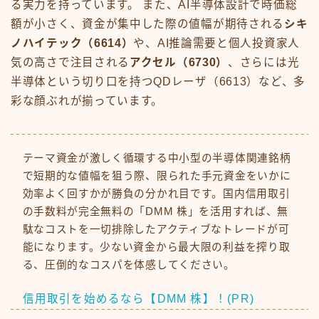
る実力を持っています。 また、AI半導体設計で時価総
額が小さく、資金が集中した際の値幅が期待される
シキ
ノハイテック（6614）
や、AI推論需要と個人投資家人
気の高さで注目される
アクセル（6730）
、さらには光
半導体という切り口を持つQDレーザ（6613）など、多
彩な顔ぶれが揃っています。
テーマ資金が激しく循環する中小型の半導体関連銘柄
で短期的な値幅を狙う際、限られた手元資金をいかに
効率よく回すかが勝負の分かれ目です。国内信用取引
の手数料が完全無料の「DMM 株」を活用すれば、無
駄なコストを一切排除したアクティブなトレードが可
能になります。少ない資金から最大限の利益を搾り取
る、圧倒的なコスパを体感してください。
信用取引を始めるなら【DMM 株】！(PR)