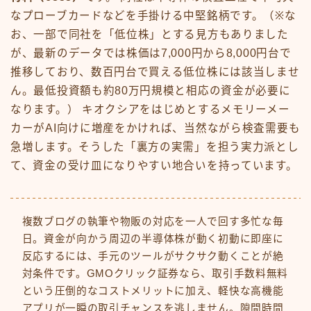
なプローブカードなどを手掛ける中堅銘柄です。（※な
お、一部で同社を「低位株」とする見方もありました
が、最新のデータでは株価は7,000円から8,000円台で
推移しており、数百円台で買える低位株には該当しませ
ん。最低投資額も約80万円規模と相応の資金が必要に
なります。） キオクシアをはじめとするメモリーメー
カーがAI向けに増産をかければ、当然ながら検査需要も
急増します。そうした「裏方の実需」を担う実力派とし
て、資金の受け皿になりやすい地合いを持っています。
複数ブログの執筆や物販の対応を一人で回す多忙な毎
日。資金が向かう周辺の半導体株が動く初動に即座に
反応するには、手元のツールがサクサク動くことが絶
対条件です。GMOクリック証券なら、取引手数料無料
という圧倒的なコストメリットに加え、軽快な高機能
アプリが一瞬の取引チャンスを逃しません。隙間時間