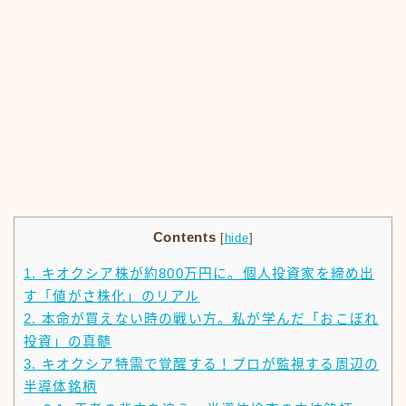
Contents
[
hide
]
1.
キオクシア株が約800万円に。個人投資家を締め出
す「値がさ株化」のリアル
2.
本命が買えない時の戦い方。私が学んだ「おこぼれ
投資」の真髄
3.
キオクシア特需で覚醒する！プロが監視する周辺の
半導体銘柄