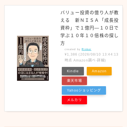
バリュー投資の億り人が教
える 新ＮＩＳＡ「成長投
資枠」で１億円―１０日で
学ぶ１０年１０倍株の探し
方
created by
Rinker
¥1,386
(2026/08/10 13:44:13
時点 Amazon調べ-
詳細)
Kindle
Amazon
楽天市場
Yahooショッピング
メルカリ