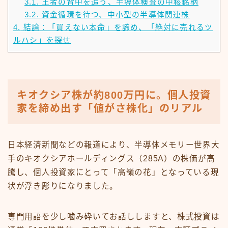
3.1.
王者の背中を追う、半導体検査の中核銘柄
3.2.
資金循環を待つ、中小型の半導体関連株
4.
結論：「買えない本命」を諦め、「絶対に売れるツ
ルハシ」を探せ
キオクシア株が約800万円に。個人投資
家を締め出す「値がさ株化」のリアル
日本経済新聞などの報道により、半導体メモリー世界大
手のキオクシアホールディングス（285A）の株価が高
騰し、個人投資家にとって「高嶺の花」となっている現
状が浮き彫りになりました。
専門用語を少し噛み砕いてお話ししますと、株式投資は