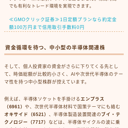
でも有利なトレード環境を実現できます。
≪GMOクリック証券≫1日定額プランなら約定金
額100万円まで信用取引手数料0円
資金循環を待つ、中小型の半導体関連株
そして、個人投資家の資金がさらに下りてくる先とし
て、時価総額が比較的小さく、AIや次世代半導体のテー
マ性を持つ中小型株群が控えています。
例えば、半導体ソケットを手掛ける
エンプラス
（6961）
や、次世代半導体材料で国策テーマにも絡む
オキサイド（6521）
、半導体製造装置関連の
ブイ・テ
クノロジー（7717）
などは、半導体サイクルの波に乗