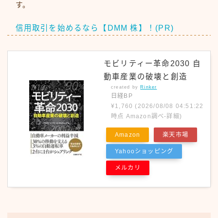
す。
信用取引を始めるなら【DMM 株】！(PR)
モビリティー革命2030 自
動車産業の破壊と創造
created by
Rinker
日経BP
¥1,760
(2026/08/08 04:51:22
時点 Amazon調べ-
詳細)
Amazon
楽天市場
Yahooショッピング
メルカリ