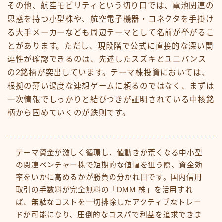
その他、航空モビリティという切り口では、電池関連の
思惑を持つ小型株や、航空電子機器・コネクタを手掛け
る大手メーカーなども周辺テーマとして名前が挙がるこ
とがあります。ただし、現段階で公式に直接的な深い関
連性が確認できるのは、先述したスズキとユニバンス
の2銘柄が突出しています。テーマ株投資においては、
根拠の薄い過度な連想ゲームに頼るのではなく、まずは
一次情報でしっかりと結びつきが証明されている中核銘
柄から固めていくのが鉄則です。
テーマ資金が激しく循環し、値動きが荒くなる中小型
の関連ベンチャー株で短期的な値幅を狙う際、資金効
率をいかに高めるかが勝負の分かれ目です。国内信用
取引の手数料が完全無料の「DMM 株」を活用すれ
ば、無駄なコストを一切排除したアクティブなトレー
ドが可能になり、圧倒的なコスパで利益を追求できま