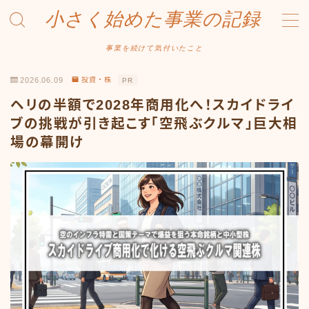
小さく始めた事業の記録
MENU
事業を続けて気付いたこと
2026.06.09
投資・株
PR
事業について
ヘリの半額で2028年商用化へ！スカイドライ
Amazonせどり
ブの挑戦が引き起こす「空飛ぶクルマ」巨大相
場の幕開け
トラブル事例
出品ノウハウ
フリマ物販
Yahoo出品
メルカリ販売
投資・株