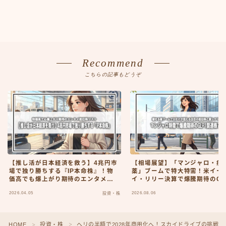
Recommend
こちらの記事もどうぞ
【推し活が日本経済を救う】4兆円市
【相場展望】「マンジャロ・痩
場で独り勝ちする『IP本命株』！物
薬」ブームで特大特需！米イー
価高でも爆上がり期待のエンタメ低
イ・リリー決算で爆騰期待のGLP
位株リスト
関連株7選
2026.04.05
2026.08.06
投資・株
HOME
投資・株
ヘリの半額で2028年商用化へ！スカイドライブの挑戦
＞
＞