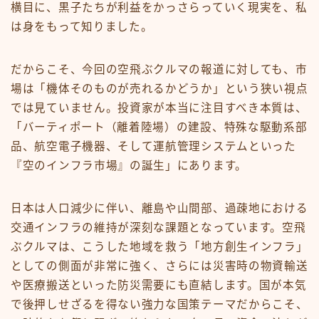
横目に、黒子たちが利益をかっさらっていく現実を、私
は身をもって知りました。
だからこそ、今回の空飛ぶクルマの報道に対しても、市
場は「機体そのものが売れるかどうか」という狭い視点
では見ていません。投資家が本当に注目すべき本質は、
「バーティポート（離着陸場）の建設、特殊な駆動系部
品、航空電子機器、そして運航管理システムといった
『空のインフラ市場』の誕生」にあります。
日本は人口減少に伴い、離島や山間部、過疎地における
交通インフラの維持が深刻な課題となっています。空飛
ぶクルマは、こうした地域を救う「地方創生インフラ」
としての側面が非常に強く、さらには災害時の物資輸送
や医療搬送といった防災需要にも直結します。国が本気
で後押しせざるを得ない強力な国策テーマだからこそ、