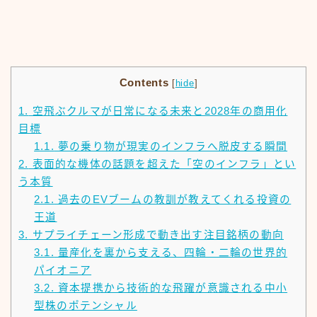
Contents
[
hide
]
1.
空飛ぶクルマが日常になる未来と2028年の商用化
目標
1.1.
夢の乗り物が現実のインフラへ脱皮する瞬間
2.
表面的な機体の話題を超えた「空のインフラ」とい
う本質
2.1.
過去のEVブームの教訓が教えてくれる投資の
王道
3.
サプライチェーン形成で動き出す注目銘柄の動向
3.1.
量産化を裏から支える、四輪・二輪の世界的
パイオニア
3.2.
資本提携から技術的な飛躍が意識される中小
型株のポテンシャル