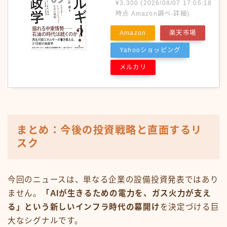
¥3,300
(2026/08/07 17:05:18
時点 Amazon調べ-
詳細)
Amazon
楽天市場
Yahooショッピング
メルカリ
まとめ：今後の投資戦略と直面するリ
スク
今回のニュースは、単なる企業の設備投資発表ではあり
ません。
「AIが生きるための電力を、ガス火力が支え
る」という新しいインフラ時代の幕開け
を決定づける巨
大なシグナルです。