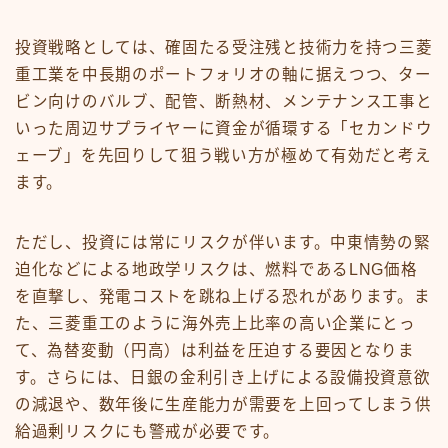
投資戦略としては、確固たる受注残と技術力を持つ三菱
重工業を中長期のポートフォリオの軸に据えつつ、ター
ビン向けのバルブ、配管、断熱材、メンテナンス工事と
いった周辺サプライヤーに資金が循環する「セカンドウ
ェーブ」を先回りして狙う戦い方が極めて有効だと考え
ます。
ただし、投資には常にリスクが伴います。中東情勢の緊
迫化などによる地政学リスクは、燃料であるLNG価格
を直撃し、発電コストを跳ね上げる恐れがあります。ま
た、三菱重工のように海外売上比率の高い企業にとっ
て、為替変動（円高）は利益を圧迫する要因となりま
す。さらには、日銀の金利引き上げによる設備投資意欲
の減退や、数年後に生産能力が需要を上回ってしまう供
給過剰リスクにも警戒が必要です。