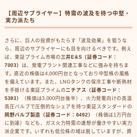
【周辺サプライヤー】特需の波及を待つ中堅・
実力派たち
さらに、巨人の投資がもたらす「波及効果」を狙うな
ら、周辺のサプライヤーにも目を向けるべきです。例え
ば、東証プライム市場の
三井E&S（証券コード：
7003）
は、発電プラント関連工事などに強みを持ちま
す。直近の株価は4,000円台となっており中型株の風格
を備えています。また、LNGタンクの保冷工事や断熱材
を手掛ける東証プライムの
ニチアス（証券コード：
5393）
（株価は3,000円台後半）、火力発電向けの高温
高圧バルブで圧倒的なシェアを持つ東証スタンダードの
岡野バルブ製造（証券コード：6492）
（株価は1万円台
に到達）なども、ガス火力特需の連想が働きやすい実力
派企業です。いずれも低位株の域は脱していますが、資