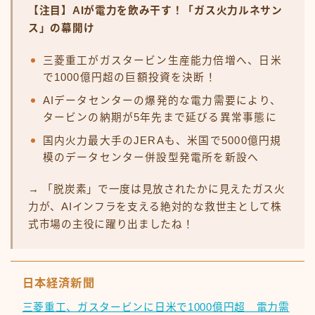
【注目】AIが電力を飲み干す！「ガス火力ルネサン
ス」の幕開け
三菱重工がガスタービン生産能力倍増へ、日米
で1000億円超の巨額投資を決断！
AIデータセンターの爆発的な電力需要により、
タービンの納期が5年先まで延びる異常事態に
国内火力最大手のJERAも、米国で5000億円規
模のデータセンター併設型発電所を新設へ
→ 「脱炭素」で一度は見放されたかに見えたガス火
力が、AIインフラを支える絶対的な救世主として株
式市場の主役に躍り出ましたね！
日本経済新聞
三菱重工、ガスタービンに日米で1000億円超 電力需