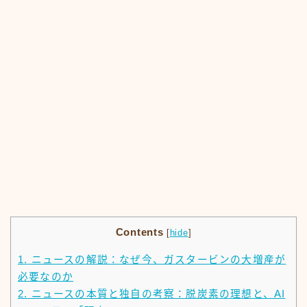
Contents
[
hide
]
1.
ニュースの解説：なぜ今、ガスタービンの大増産が
必要なのか
2.
ニュースの本質と独自の考察：脱炭素の理想と、AI