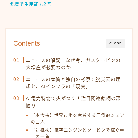
要増で生産能力2倍
Contents
CLOSE
ニュースの解説：なぜ今、ガスタービンの
大増産が必要なのか
ニュースの本質と独自の考察：脱炭素の理
想と、AIインフラの「現実」
AI電力特需で火がつく！注目関連銘柄の深
掘り
【本命株】世界市場を席巻する圧倒的シェア
の巨人
【対抗株】航空エンジンとタービンで稼ぐ重
工の一角