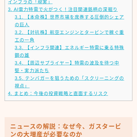
インフラの「現実」
3.
AI電力特需で火がつく！注目関連銘柄の深掘り
3.1.
【本命株】世界市場を席巻する圧倒的シェア
の巨人
3.2.
【対抗株】航空エンジンとタービンで稼ぐ重
工の一角
3.3.
【インフラ関連】エネルギー特需に乗る特殊
鋼の雄
3.4.
【周辺サプライヤー】特需の波及を待つ中
堅・実力派たち
3.5.
テンバガーを狙うための「スクリーニングの
視点」
4.
まとめ：今後の投資戦略と直面するリスク
ニュースの解説：なぜ今、ガスタービ
ンの大増産が必要なのか