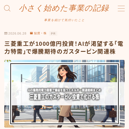
小さく始めた事業の記録
MENU
事業を続けて気付いたこと
2026.06.28
投資・株
PR
事業について
三菱重工が1000億円投資！AIが渇望する「電
Amazonせどり
力特需」で爆騰期待のガスタービン関連株
トラブル事例
出品ノウハウ
フリマ物販
Yahoo出品
メルカリ販売
投資・株