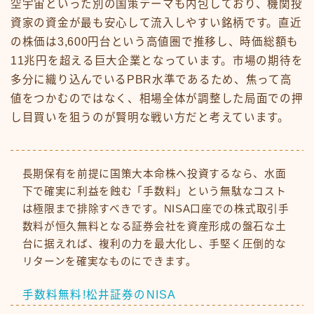
空宇宙といった別の国策テーマも内包しており、機関投
資家の資金が最も安心して流入しやすい銘柄です。直近
の株価は3,600円台という高値圏で推移し、時価総額も
11兆円を超える巨大企業となっています。市場の期待を
多分に織り込んでいるPBR水準であるため、焦って高
値をつかむのではなく、相場全体が調整した局面での押
し目買いを狙うのが賢明な戦い方だと考えています。
長期保有を前提に国策大本命株へ投資するなら、水面
下で確実に利益を蝕む「手数料」という無駄なコスト
は極限まで排除すべきです。NISA口座での株式取引手
数料が恒久無料となる証券会社を資産形成の盤石な土
台に据えれば、複利の力を最大化し、手堅く圧倒的な
リターンを確実なものにできます。
手数料無料!松井証券のNISA