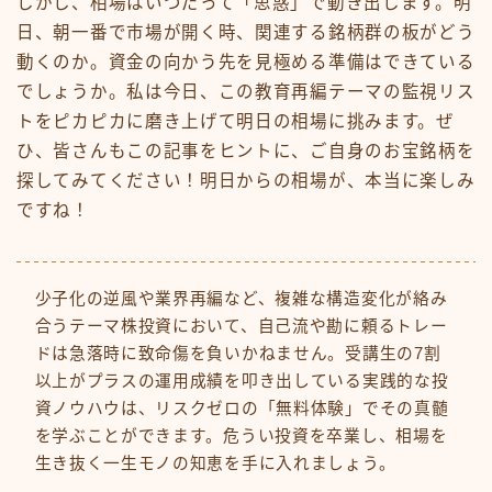
しかし、相場はいつだって「思惑」で動き出します。明
日、朝一番で市場が開く時、関連する銘柄群の板がどう
動くのか。資金の向かう先を見極める準備はできている
でしょうか。私は今日、この教育再編テーマの監視リス
トをピカピカに磨き上げて明日の相場に挑みます。ぜ
ひ、皆さんもこの記事をヒントに、ご自身のお宝銘柄を
探してみてください！明日からの相場が、本当に楽しみ
ですね！
少子化の逆風や業界再編など、複雑な構造変化が絡み
合うテーマ株投資において、自己流や勘に頼るトレー
ドは急落時に致命傷を負いかねません。受講生の7割
以上がプラスの運用成績を叩き出している実践的な投
資ノウハウは、リスクゼロの「無料体験」でその真髄
を学ぶことができます。危うい投資を卒業し、相場を
生き抜く一生モノの知恵を手に入れましょう。