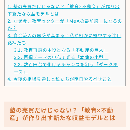
1.
塾の売買だけじゃない？「教育×不動産」が作り出
す新たな収益モデルとは
2.
なぜ今、教育セクターが「M&Aの最前線」になるの
か？
3.
資金流入の思惑が高まる！私が密かに監視する注目
銘柄たち
3.1.
教育再編の主役となる「不動産の巨人」
3.2.
再編テーマの中心で光る「本命の小型」
3.3.
数百円台で化けるチャンスを狙う「ダークホ
ース」
4.
今後の相場見通しと私たちが明日やるべきこと
塾の売買だけじゃない？「教育×不動
産」が作り出す新たな収益モデルとは