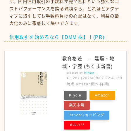
す。国内信用取引の手数料が完全無料という強烈なコ
ストパフォーマンスを誇る環境なら、どれほどアクテ
ィブに取引しても手数料負けの心配はなく、利益の最
大化のみに徹底して集中できます。
信用取引を始めるなら【DMM 株】！(PR)
教育格差 ──階層・地
域・学歴 (ちくま新書)
created by
Rinker
¥1,287
(2026/08/07 22:41:50
時点 Amazon調べ-
詳細)
Kindle
Amazon
楽天市場
Yahooショッピング
メルカリ