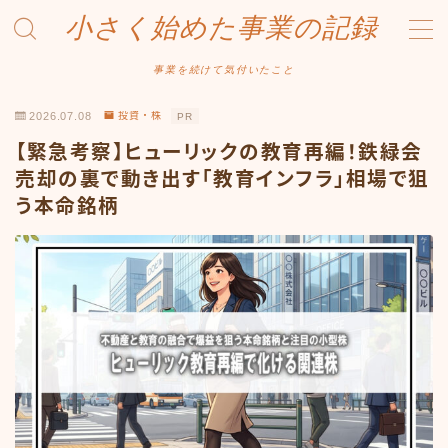
小さく始めた事業の記録
MENU
事業を続けて気付いたこと
2026.07.08
投資・株
PR
事業について
【緊急考察】ヒューリックの教育再編！鉄緑会
Amazonせどり
売却の裏で動き出す「教育インフラ」相場で狙
う本命銘柄
トラブル事例
出品ノウハウ
フリマ物販
Yahoo出品
メルカリ販売
投資・株