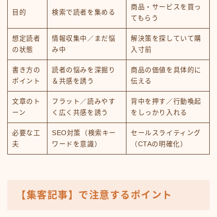
商品・サービスを買っ
目的
検索で読者を集める
てもらう
想定読者
情報収集中／まだ悩
解決策を探していて購
の状態
み中
入寸前
書き方の
読者の悩みを深掘り
商品の価値を具体的に
ポイント
＆共感を誘う
伝える
文章のト
フラット／読みやす
背中を押す／行動喚起
ーン
く広く共感を誘う
をしっかり入れる
必要な工
SEO対策（検索キー
セールスライティング
夫
ワードを意識）
（CTAの明確化）
【集客記事】で注意するポイント