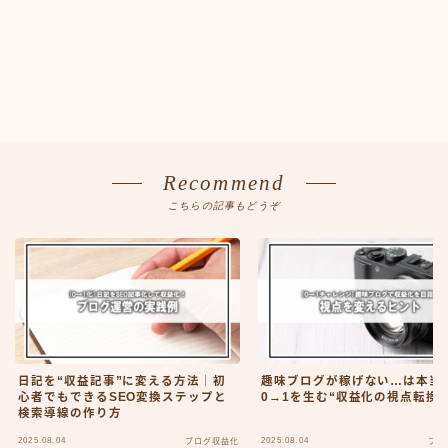
Recommend
こちらの記事もどうぞ
日記を“収益記事”に変える方法｜初
趣味ブログが稼げない…は本当
心者でもできるSEO変換ステップと
0→1を生む“収益化の視点転換術
検索導線の作り方
2025.08.04
2025.08.04
ブログ収益化
ブロ