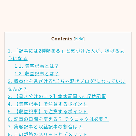
Contents
[
hide
]
1.
「記事には2種類ある」と気づけた人が、稼げるよ
うになる
1.1.
集客記事とは？
1.2.
収益記事とは？
2.
収益化を遠ざける“ごちゃ混ぜブログ”になっていま
せんか？
3.
【書き分けのコツ】集客記事 vs 収益記事
4.
【集客記事】で注意するポイント
5.
【収益記事】で注意するポイント
6.
記事の口調を変える？ テクニックは必要？
7.
集客記事と収益記事の割合は？
8.
この戦略のメリットとデメリット