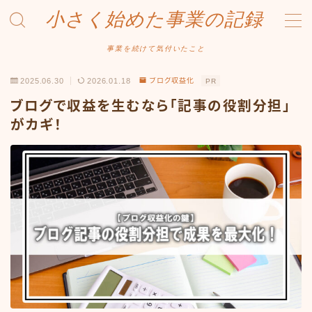
小さく始めた事業の記録
MENU
事業を続けて気付いたこと
2025.06.30
2026.01.18
ブログ収益化
PR
事業について
ブログで収益を生むなら「記事の役割分担」
Amazonせどり
がカギ！
トラブル事例
出品ノウハウ
フリマ物販
Yahoo出品
メルカリ販売
投資・株