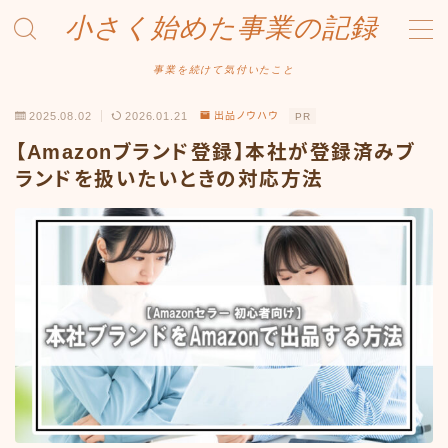
小さく始めた事業の記録
MENU
事業を続けて気付いたこと
2025.08.02
2026.01.21
出品ノウハウ
PR
事業について
【Amazonブランド登録】本社が登録済みブ
Amazonせどり
ランドを扱いたいときの対応方法
トラブル事例
出品ノウハウ
フリマ物販
Yahoo出品
メルカリ販売
投資・株