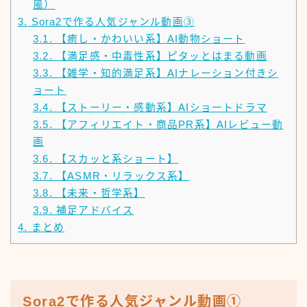
風）
3.
Sora2で作る人気ジャンル動画③
3.1.
【癒し・かわいい系】AI動物ショート
3.2.
【満足感・中毒性系】ピタッとはまる動画
3.3.
【雑学・知的満足系】AIナレーション付きシ
ョート
3.4.
【ストーリー・感動系】AIショートドラマ
3.5.
【アフィリエイト・商品PR系】AIレビュー動
画
3.6.
【スカッと系ショート】
3.7.
【ASMR・リラックス系】
3.8.
【未来・哲学系】
3.9.
補足アドバイス
4.
まとめ
Sora2で作る人気ジャンル動画①