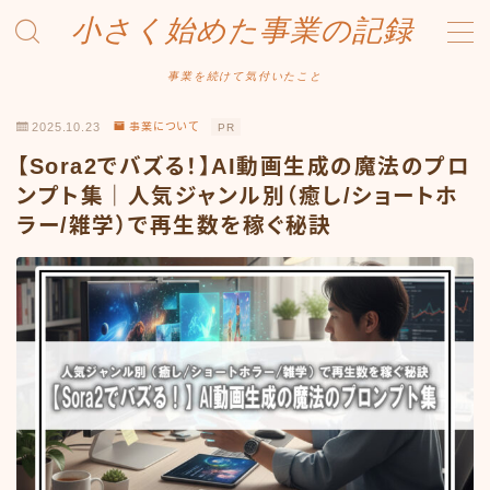
小さく始めた事業の記録
MENU
事業を続けて気付いたこと
2025.10.23
事業について
PR
事業について
【Sora2でバズる！】AI動画生成の魔法のプロ
Amazonせどり
ンプト集｜人気ジャンル別（癒し/ショートホ
ラー/雑学）で再生数を稼ぐ秘訣
トラブル事例
出品ノウハウ
フリマ物販
Yahoo出品
メルカリ販売
投資・株