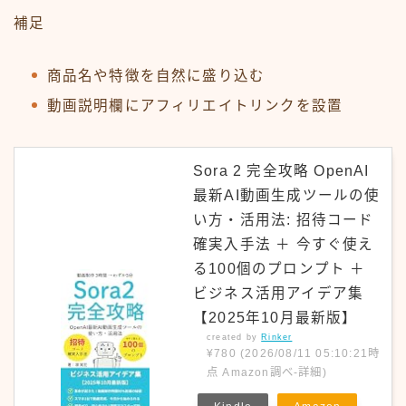
補足
商品名や特徴を自然に盛り込む
動画説明欄にアフィリエイトリンクを設置
Sora 2 完全攻略 OpenAI
最新AI動画生成ツールの使
い方・活用法: 招待コード
確実入手法 ＋ 今すぐ使え
る100個のプロンプト ＋
ビジネス活用アイデア集
【2025年10月最新版】
created by
Rinker
¥780
(2026/08/11 05:10:21時
点 Amazon調べ-
詳細)