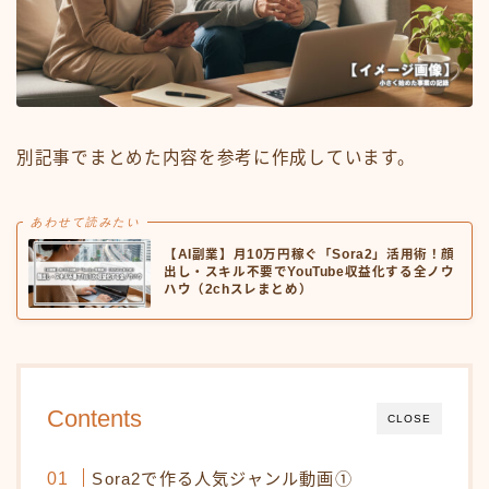
別記事でまとめた内容を参考に作成しています。
あわせて読みたい
【AI副業】月10万円稼ぐ「Sora2」活用術！顔
出し・スキル不要でYouTube収益化する全ノウ
ハウ（2chスレまとめ）
Contents
CLOSE
Sora2で作る人気ジャンル動画①