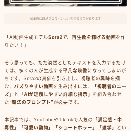
FX・仮想通貨
リスキング・ラーニング
記事内に商品プロモーションを含む場合があります
「AI動画生成モデル
Sora2
で、
再生数を稼げる動画
を作
りたい！」
そう思っても、ただ漠然としたテキストを入力するだけ
では、多くの人が生成する
平凡な映像
になってしまいが
ちです。Sora2の真価を引き出し、視聴者の
興味を掴
む
、
バズりやすい動画
を生み出すには、
「視聴者のニー
ズ」
と
「AIが理解しやすい詳細な指示」
を組み合わせ
た
“魔法のプロンプト”
が必要です。
本記事では、YouTubeやTikTokで人気の
「満足感・中
毒性」「可愛い動物」「ショートホラー」「雑学」
とい