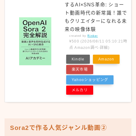
するAI×SNS革命: ショー
ト動画時代の新常識！誰で
もクリエイターになれる未
来の映像体験
created by
Rinker
¥500
(2026/08/11 05:10:21時
点 Amazon調べ-
詳細)
Kindle
Amazon
楽天市場
Yahooショッピング
メルカリ
Sora2で作る人気ジャンル動画②