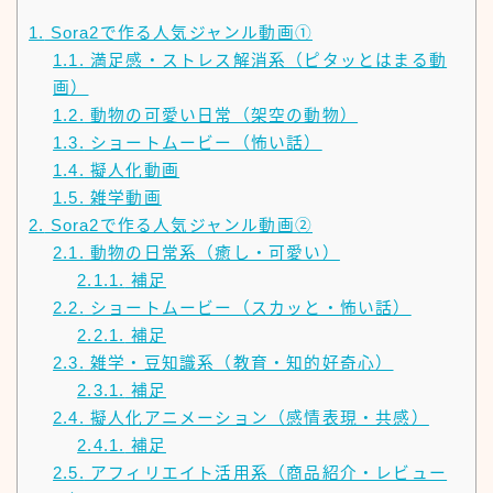
1.
Sora2で作る人気ジャンル動画①
1.1.
満足感・ストレス解消系（ピタッとはまる動
画）
1.2.
動物の可愛い日常（架空の動物）
1.3.
ショートムービー（怖い話）
1.4.
擬人化動画
1.5.
雑学動画
2.
Sora2で作る人気ジャンル動画②
2.1.
動物の日常系（癒し・可愛い）
2.1.1.
補足
2.2.
ショートムービー（スカッと・怖い話）
2.2.1.
補足
2.3.
雑学・豆知識系（教育・知的好奇心）
2.3.1.
補足
2.4.
擬人化アニメーション（感情表現・共感）
2.4.1.
補足
2.5.
アフィリエイト活用系（商品紹介・レビュー