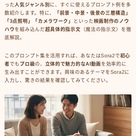
った
人気ジャンル別
に、すぐに使えるプロンプト例を多
数紹介します。特に、
「前景・中景・後景の三層構造」
「3点照明」「カメラワーク」
といった
映画制作のノウ
ハウ
を組み込んだ
超具体的指示文
（魔法の指示文）を徹
底解説。
このプロンプト集を活用すれば、あなたはSora2で
初心
者
でも
プロ級
の、
立体的で魅力的なAI動画
を効率的に
生み出すことができます。興味のあるテーマをSora2に
入力し、驚きの結果を確認してみてください。