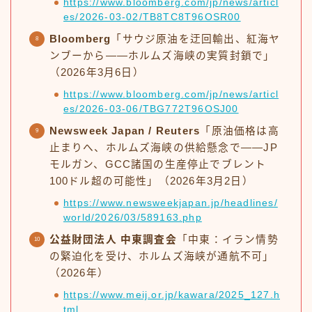
https://www.bloomberg.com/jp/news/articl
es/2026-03-02/TB8TC8T96OSR00
Bloomberg
「サウジ原油を迂回輸出、紅海ヤ
ンブーから——ホルムズ海峡の実質封鎖で」
（2026年3月6日）
https://www.bloomberg.com/jp/news/articl
es/2026-03-06/TBG772T96OSJ00
Newsweek Japan / Reuters
「原油価格は高
止まりへ、ホルムズ海峡の供給懸念で——JP
モルガン、GCC諸国の生産停止でブレント
100ドル超の可能性」（2026年3月2日）
https://www.newsweekjapan.jp/headlines/
world/2026/03/589163.php
公益財団法人 中東調査会
「中東：イラン情勢
の緊迫化を受け、ホルムズ海峡が通航不可」
（2026年）
https://www.meij.or.jp/kawara/2025_127.h
tml