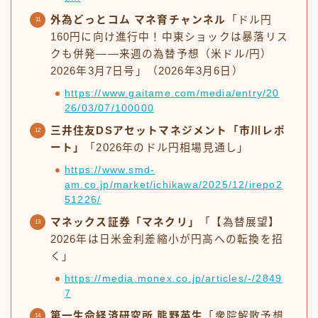
外為どっとコム マネ育チャンネル
「ドル円
160円に向け進行中！中東ショックは暴落リス
クも併発——来週の為替予想（米ドル/円）
2026年3月7日号」（2026年3月6日）
https://www.gaitame.com/media/entry/20
26/03/07/100000
三井住友DSアセットマネジメント「市川レポ
ート」
「2026年のドル円相場見通し」
https://www.smd-
am.co.jp/market/ichikawa/2025/12/irepo2
51226/
マネックス証券「マネクリ」
「【為替展望】
2026年は日米金利差縮小が円高への転換を招
く」
https://media.monex.co.jp/articles/-/2849
7
第一生命経済研究所 熊野英生
「衆院解散予想