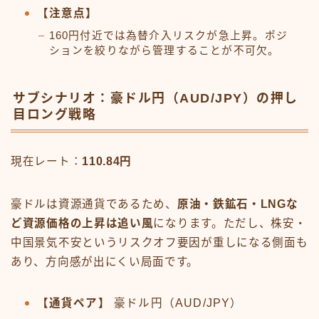
【注意点】
160円付近では為替介入リスクが急上昇。ポジ
ションを絞りながら管理することが不可欠。
サブシナリオ：豪ドル円（AUD/JPY）の押し
目ロング戦略
現在レート：
110.84円
豪ドルは資源通貨であるため、
原油・鉄鉱石・LNGな
ど資源価格の上昇は追い風
になります。ただし、株安・
中国景気不安というリスクオフ要因が重しになる側面も
あり、方向感が出にくい局面です。
【通貨ペア】
豪ドル円（AUD/JPY）