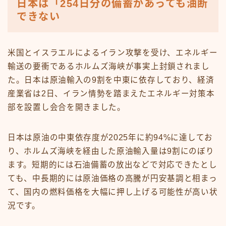
日本は「254日分の備蓄があっても油断
できない
米国とイスラエルによるイラン攻撃を受け、エネルギー
輸送の要衝であるホルムズ海峡が事実上封鎖されまし
た。日本は原油輸入の9割を中東に依存しており、経済
産業省は2日、イラン情勢を踏まえたエネルギー対策本
部を設置し会合を開きました。
日本は原油の中東依存度が2025年に約94%に達してお
り、ホルムズ海峡を経由した原油輸入量は9割にのぼり
ます。短期的には石油備蓄の放出などで対応できたとし
ても、中長期的には原油価格の高騰が円安基調と相まっ
て、国内の燃料価格を大幅に押し上げる可能性が高い状
況です。