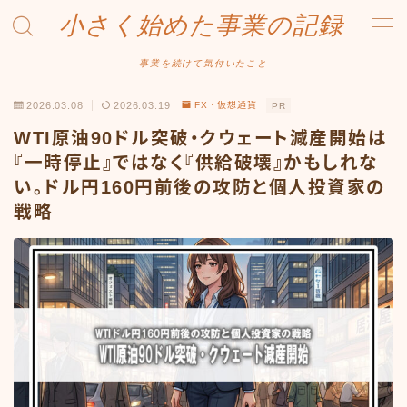
小さく始めた事業の記録
MENU
事業を続けて気付いたこと
2026.03.08
2026.03.19
FX・仮想通貨
PR
事業について
WTI原油90ドル突破・クウェート減産開始は
Amazonせどり
『一時停止』ではなく『供給破壊』かもしれな
い。ドル円160円前後の攻防と個人投資家の
トラブル事例
戦略
出品ノウハウ
フリマ物販
Yahoo出品
メルカリ販売
投資・株