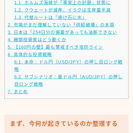
1.1.
ホルムズ海峡が「事実上の封鎖」状態に
1.2.
クウェートが減産、イラクは生産量半減
1.3.
代替ルートは「焼け石に水」
2.
市場がまだ理解していない「供給破壊」の本質
3.
日本は「254日分の備蓄があっても油断できない
4.
機関投資家はどう動くか
5.
【160円の壁】最も警戒すべき攻防ライン
6.
具体的な投資戦略
6.1.
本命：ドル円（USD/JPY）の押し目ロング戦
略
6.2.
サブシナリオ：豪ドル円（AUD/JPY）の押し
目ロング戦略
7.
まとめ
まず、今何が起きているのか整理する