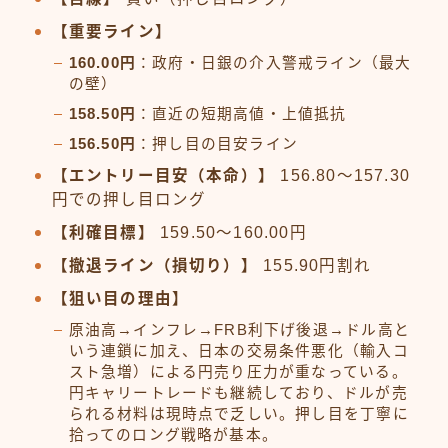
【重要ライン】
160.00円
：政府・日銀の介入警戒ライン（最大
の壁）
158.50円
：直近の短期高値・上値抵抗
156.50円
：押し目の目安ライン
【エントリー目安（本命）】
156.80〜157.30
円での押し目ロング
【利確目標】
159.50〜160.00円
【撤退ライン（損切り）】
155.90円割れ
【狙い目の理由】
原油高→インフレ→FRB利下げ後退→ドル高と
いう連鎖に加え、日本の交易条件悪化（輸入コ
スト急増）による円売り圧力が重なっている。
円キャリートレードも継続しており、ドルが売
られる材料は現時点で乏しい。押し目を丁寧に
拾ってのロング戦略が基本。