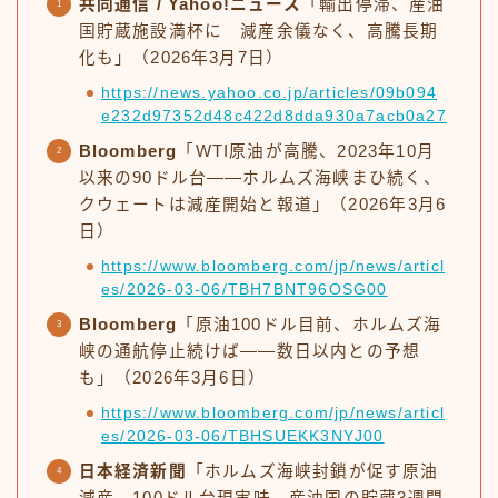
共同通信 / Yahoo!ニュース
「輸出停滞、産油
国貯蔵施設満杯に 減産余儀なく、高騰長期
化も」（2026年3月7日）
https://news.yahoo.co.jp/articles/09b094
e232d97352d48c422d8dda930a7acb0a27
Bloomberg
「WTI原油が高騰、2023年10月
以来の90ドル台——ホルムズ海峡まひ続く、
クウェートは減産開始と報道」（2026年3月6
日）
https://www.bloomberg.com/jp/news/articl
es/2026-03-06/TBH7BNT96OSG00
Bloomberg
「原油100ドル目前、ホルムズ海
峡の通航停止続けば——数日以内との予想
も」（2026年3月6日）
https://www.bloomberg.com/jp/news/articl
es/2026-03-06/TBHSUEKK3NYJ00
日本経済新聞
「ホルムズ海峡封鎖が促す原油
減産、100ドル台現実味、産油国の貯蔵3週間