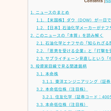
Contents
[
hid
1.
ニュースのまとめ
1.1.
【米国株】ダウ（DOW）が一日で
1.2.
【日本】石油化学メーカーがナフ
2.
このニュースの「本質」を読み解く
2.1.
石油化学とナフサの「知られざる
2.2.
「恩恵を受ける企業」と「打撃を
2.3.
サプライチェーン見直しという「
3.
投資家目線で見る関連銘柄
3.1.
本命株
3.1.1.
東洋エンジニアリング（証券コ
3.2.
本命低位株（注目株）
3.2.1.
住友化学（証券コード：400
3.3.
本命低位株（注目株）