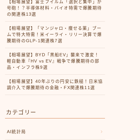
【相場展望】富士フイルム「選択と集中」が
号砲！？半導体材料・バイオ特需で爆騰期待
の関連株13選
【相場展望】「マンジャロ・痩せる薬」ブー
ムで特大特需！米イーライ・リリー決算で爆
騰期待のGLP-1関連株7選
【相場展望】BYD「黒船EV」襲来で激変！
軽自動車『HV vs EV』戦争で爆騰期待の部
品・インフラ株9選
【相場展望】40年ぶりの円安に鉄槌！日米協
調介入で爆騰期待の金融・FX関連株11選
カテゴリー
AI統計局