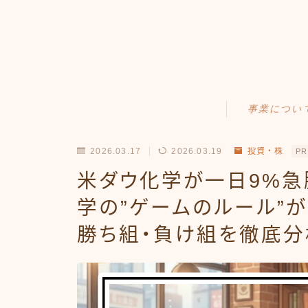
事業につい
Amazonせどり
2026.03.17
2026.03.19
投資・株
PR
トラブル事例
米ダウ化学が一日9%急
出品ノウハウ
学の”ゲームのルール”
勝ち組・負け組を徹底分
フリマ物販
Yahoo出品
メルカリ販売