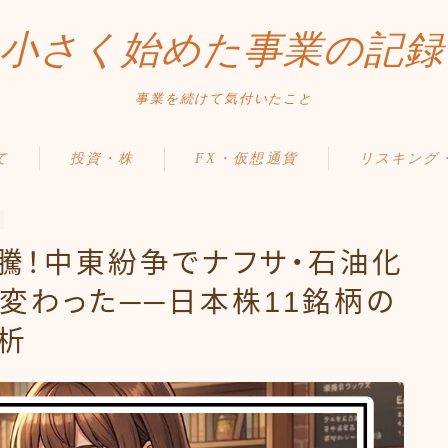
小さく始めた事業の記録
事業を続けて気付いたこと
て
投資・株
FX・仮想通貨
リスキング
騰！中東紛争でナフサ・石油化
が変わった──日本株11銘柄の
析