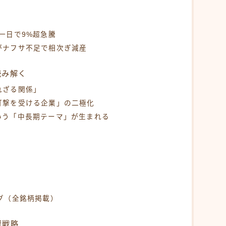
一日で9%超急騰
がナフサ不足で相次ぎ減産
読み解く
れざる関係」
打撃を受ける企業」の二極化
いう「中長期テーマ」が生まれる
グ（全銘柄掲載）
資戦略