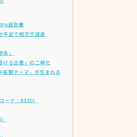
e
]
9%超急騰
サ不足で相次ぎ減産
関係」
受ける企業」の二極化
中長期テーマ」が生まれる
ード：6330）
5）