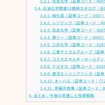
3.3.1.
住友化学（証券コード：400
3.4.
石油化学関連11銘柄カタログ（全
3.4.1.
旭化成（証券コード：3407
3.4.2.
レゾナック（証券コード：40
3.4.3.
住友化学（証券コード：400
3.4.4.
東ソー（証券コード：4042
3.4.5.
三井化学（証券コード：418
3.4.6.
三菱ケミカルグループ（証券コ
3.4.7.
コスモエネルギーホールディン
3.4.8.
ナガオカ（証券コード：623
3.4.9.
東洋エンジニアリング（証券コ
3.4.10.
オーバル（証券コード：77
3.4.11.
伊藤忠商事（証券コード：8
4.
まとめ：今後の見通しと投資戦略