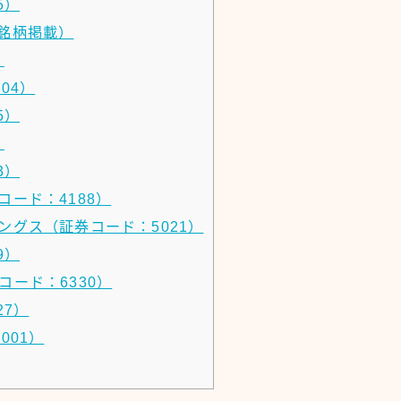
5）
銘柄掲載）
）
04）
5）
）
3）
ード：4188）
グス（証券コード：5021）
9）
ード：6330）
27）
001）