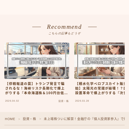
Recommend
こちらの記事もどうぞ
【停戦報道の罠】トランプ発言で騙
【積水化学ペロブスカイト販売
されるな！海峡リスク長期化で爆上
始】太陽光の常識が崩壊！？国
がりする『本命海運株＆100円台低位
設置革命で爆上がりする『次世
株』
低位株』リスト
2026.04.02
2026.03.28
投資・株
HOME
投資・株
未上場株ついに解禁！金融庁の『個人投資家参入』で爆
＞
＞