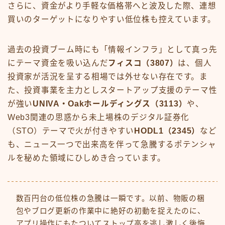
さらに、資金がより手軽な価格帯へと波及した際、連想
買いのターゲットになりやすい低位株も控えています。
過去の投資ブーム時にも「情報インフラ」として真っ先
にテーマ資金を吸い込んだ
フィスコ（3807）
は、個人
投資家が活況を呈する相場では外せない存在です。ま
た、投資事業を主力としスタートアップ支援のテーマ性
が強い
UNIVA・Oakホールディングス（3113）
や、
Web3関連の思惑から未上場株のデジタル証券化
（STO）テーマで火が付きやすい
HODL1（2345）
など
も、ニュース一つで出来高を伴って急騰するポテンシャ
ルを秘めた領域にひしめき合っています。
数百円台の低位株の急騰は一瞬です。以前、物販の梱
包やブログ更新の作業中に絶好の初動を捉えたのに、
アプリ操作にもたついてストップ高を逃し激しく後悔