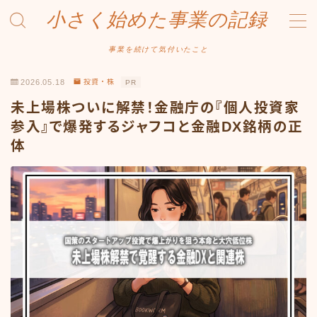
小さく始めた事業の記録
MENU
事業を続けて気付いたこと
2026.05.18
投資・株
PR
事業について
未上場株ついに解禁！金融庁の『個人投資家
Amazonせどり
参入』で爆発するジャフコと金融DX銘柄の正
体
トラブル事例
出品ノウハウ
フリマ物販
Yahoo出品
メルカリ販売
投資・株