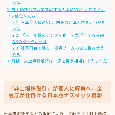
条件
2.
未上場株バブルで覚醒する！本命VCと大穴のイン
フラ低位株たち
2.1.
日本最大級のVC。国策のど真ん中を走る絶対
本命
2.2.
「未上場株のデジタル化」で急浮上する金融
DXのダークホース
2.3.
数百円台で眠る、投資ブームの波に乗る伏兵
たち
3.
結論：未上場株解禁は「夢を買う相場」の入り口だ
「非上場株取引」が個人に解禁へ。金
融庁が仕掛ける日本版ナスダック構想
日本経済新聞などの報道により、金融庁が「非上場株