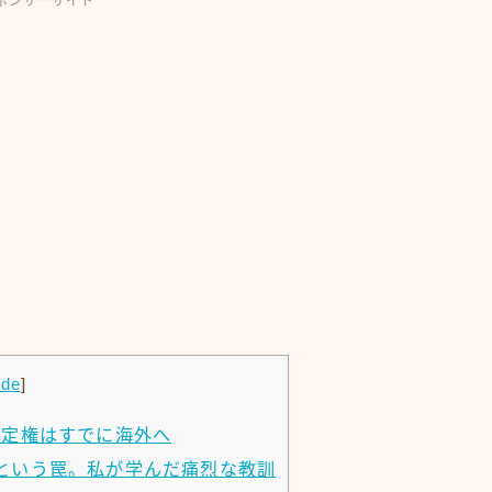
ポンサーサイト
ide
]
決定権はすでに海外へ
という罠。私が学んだ痛烈な教訓