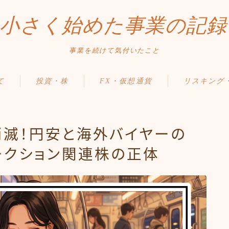
小さく始めた事業の記録
事業を続けて気付いたこと
て
投資・株
FX・仮想通貨
リスキング
消滅！円安と海外バイヤーの
ークション関連株の正体