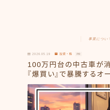
事業につい
Amazonせどり
2026.05.19
投資・株
PR
トラブル事例
100万円台の中古車が
出品ノウハウ
『爆買い』で暴騰するオ
フリマ物販
Yahoo出品
メルカリ販売