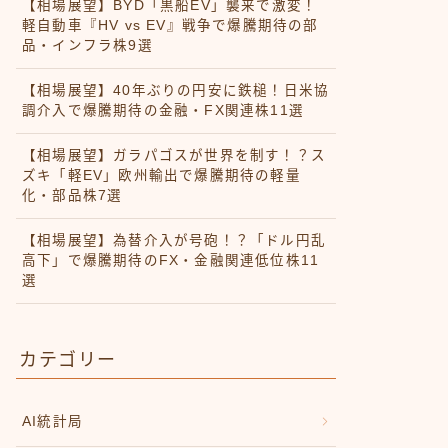
【相場展望】BYD「黒船EV」襲来で激変！
軽自動車『HV vs EV』戦争で爆騰期待の部
品・インフラ株9選
【相場展望】40年ぶりの円安に鉄槌！日米協
調介入で爆騰期待の金融・FX関連株11選
【相場展望】ガラパゴスが世界を制す！？ス
ズキ「軽EV」欧州輸出で爆騰期待の軽量
化・部品株7選
【相場展望】為替介入が号砲！？「ドル円乱
高下」で爆騰期待のFX・金融関連低位株11
選
カテゴリー
AI統計局