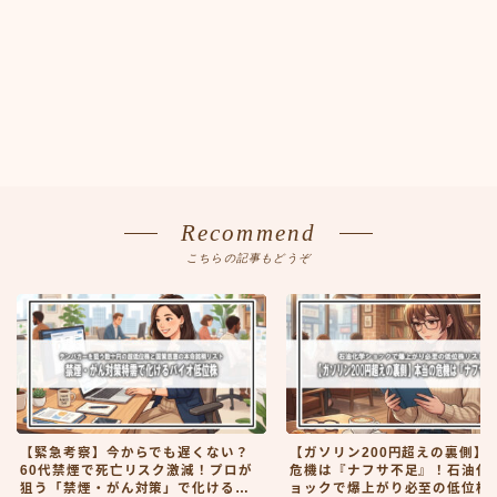
Recommend
こちらの記事もどうぞ
【緊急考察】今からでも遅くない？
【ガソリン200円超えの裏側】
60代禁煙で死亡リスク激減！プロが
危機は『ナフサ不足』！石油化
狙う「禁煙・がん対策」で化ける数
ョックで爆上がり必至の低位株