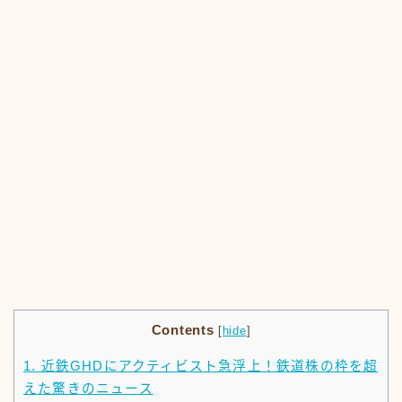
Contents
[
hide
]
1.
近鉄GHDにアクティビスト急浮上！鉄道株の枠を超
えた驚きのニュース