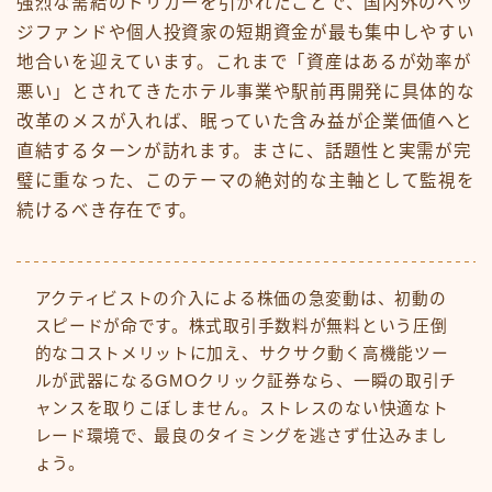
強烈な需給のトリガーを引かれたことで、国内外のヘッ
ジファンドや個人投資家の短期資金が最も集中しやすい
地合いを迎えています。これまで「資産はあるが効率が
悪い」とされてきたホテル事業や駅前再開発に具体的な
改革のメスが入れば、眠っていた含み益が企業価値へと
直結するターンが訪れます。まさに、話題性と実需が完
璧に重なった、このテーマの絶対的な主軸として監視を
続けるべき存在です。
アクティビストの介入による株価の急変動は、初動の
スピードが命です。株式取引手数料が無料という圧倒
的なコストメリットに加え、サクサク動く高機能ツー
ルが武器になるGMOクリック証券なら、一瞬の取引チ
ャンスを取りこぼしません。ストレスのない快適なト
レード環境で、最良のタイミングを逃さず仕込みまし
ょう。