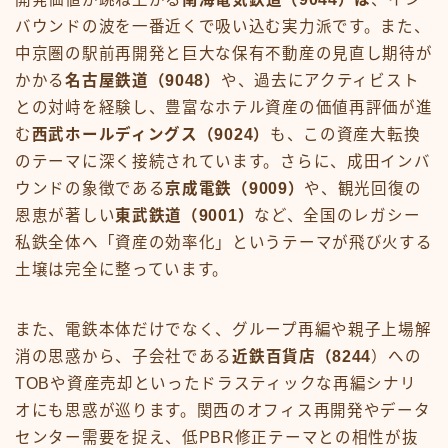
バウンドの波を一番近くで吸い込む実力派です。また、
中京圏の駅前再開発と巨大な保有不動産の見直し期待が
かかる
名古屋鉄道（9048）
や、過去にアクティビスト
との対峙を経験し、豊富なホテル資産の価値再評価が進
む
西武ホールディングス（9024）
も、この資産大転換
のテーマに深く接続されています。さらに、成田インバ
ウンドの象徴である
京成電鉄（9009）
や、観光回復の
恩恵が著しい
東武鉄道（9001）
など、全国のレガシー
私鉄全体へ「資産の効率化」というテーマが飛び火する
土壌は完全に整っています。
また、電鉄本体だけでなく、グループ再編や親子上場解
消の思惑から、子会社である
近鉄百貨店（8244
）への
TOBや資産売却といったドラスティックな再編シナリ
オにも思惑が巡ります。関西のオフィス再開発やデータ
センター需要を捉え、低PBR修正テーマとの相性が抜