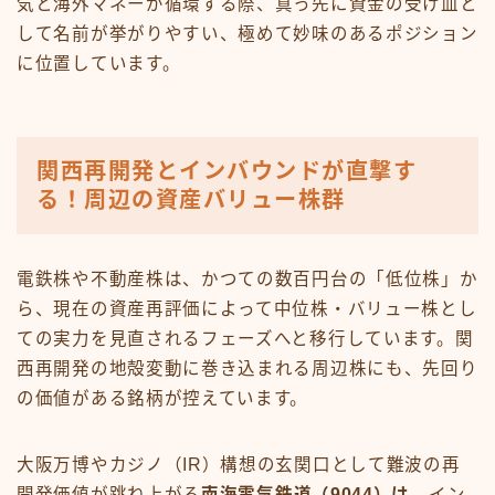
気と海外マネーが循環する際、真っ先に資金の受け皿と
して名前が挙がりやすい、極めて妙味のあるポジション
に位置しています。
関西再開発とインバウンドが直撃す
る！周辺の資産バリュー株群
電鉄株や不動産株は、かつての数百円台の「低位株」か
ら、現在の資産再評価によって中位株・バリュー株とし
ての実力を見直されるフェーズへと移行しています。関
西再開発の地殻変動に巻き込まれる周辺株にも、先回り
の価値がある銘柄が控えています。
大阪万博やカジノ（IR）構想の玄関口として難波の再
開発価値が跳ね上がる
南海電気鉄道（9044）は
、イン