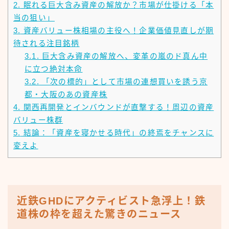
2.
眠れる巨大含み資産の解放か？市場が仕掛ける「本
当の狙い」
3.
資産バリュー株相場の主役へ！企業価値見直しが期
待される注目銘柄
3.1.
巨大含み資産の解放へ、変革の嵐のド真ん中
に立つ絶対本命
3.2.
「次の標的」として市場の連想買いを誘う京
都・大阪のあの資産株
4.
関西再開発とインバウンドが直撃する！周辺の資産
バリュー株群
5.
結論：「資産を寝かせる時代」の終焉をチャンスに
変えよ
近鉄GHDにアクティビスト急浮上！鉄
道株の枠を超えた驚きのニュース