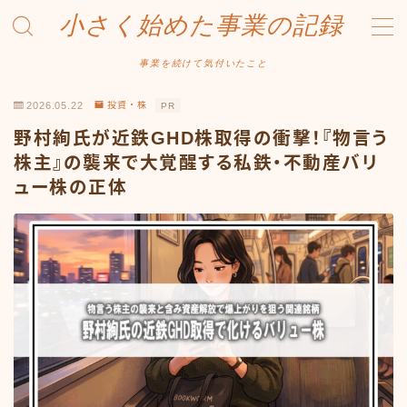
小さく始めた事業の記録
MENU
事業を続けて気付いたこと
2026.05.22
投資・株
PR
事業について
野村絢氏が近鉄GHD株取得の衝撃！『物言う
Amazonせどり
株主』の襲来で大覚醒する私鉄・不動産バリ
ュー株の正体
トラブル事例
出品ノウハウ
フリマ物販
Yahoo出品
メルカリ販売
投資・株