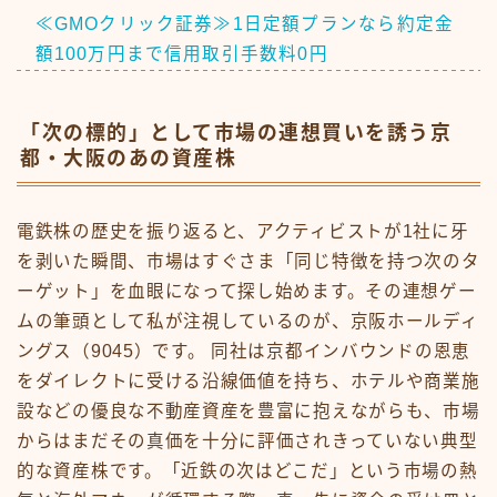
≪GMOクリック証券≫1日定額プランなら約定金
額100万円まで信用取引手数料0円
「次の標的」として市場の連想買いを誘う京
都・大阪のあの資産株
電鉄株の歴史を振り返ると、アクティビストが1社に牙
を剥いた瞬間、市場はすぐさま「同じ特徴を持つ次のタ
ーゲット」を血眼になって探し始めます。その連想ゲー
ムの筆頭として私が注視しているのが、京阪ホールディ
ングス（9045）です。 同社は京都インバウンドの恩恵
をダイレクトに受ける沿線価値を持ち、ホテルや商業施
設などの優良な不動産資産を豊富に抱えながらも、市場
からはまだその真価を十分に評価されきっていない典型
的な資産株です。「近鉄の次はどこだ」という市場の熱