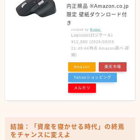
内正規品 ※Amazon.co.jp
限定 壁紙ダウンロード付
き
created by
Rinker
Logicool(ロジクール)
¥12,980
(2026/08/08
21:49:44時点 Amazon調べ-
詳
細)
Amazon
楽天市場
Yahooショッピング
メルカリ
結論：「資産を寝かせる時代」の終焉
をチャンスに変えよ