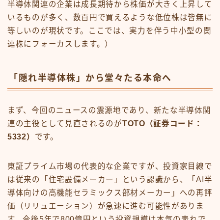
半導体関連の企業は成長期待から株価が大きく上昇して
いるものが多く、数百円で買えるような低位株は皆無に
等しいのが現状です。ここでは、実力を伴う中小型の関
連株にフォーカスします。）
「隠れ半導体株」から堂々たる本命へ
まず、今回のニュースの震源地であり、新たな半導体関
連の主役として見直されるのが
TOTO（証券コード：
5332）
です。
東証プライム市場の代表的な企業ですが、投資家目線で
は従来の「住宅設備メーカー」という認識から、「AI半
導体向けの高機能セラミックス部材メーカー」への再評
価（リリュエーション）が急速に進む可能性がありま
す。今後5年で800億円という投資規模は本気の表れで