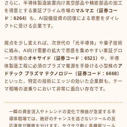
さらに、半導体製造装置向け真空部品や精密部品の加工
を得意とする東証プライム市場の
マルマエ（証券コー
ド：6264）
も、AI設備投資の回復による恩恵をダイレ
クトに受ける企業です。
視点を少し変えれば、次世代の「光半導体」や量子技術
に絡み、AI向け需要の拡大で思惑を集めやすい東証グロ
ース市場の
オキサイド（証券コード：6521）
や、半導
体製造工程に必須のプラズマ電源を手掛ける小型株の
ア
ドテック プラズマ テクノロジー（証券コード：6668）
といった、特定の技術にエッジの効いた企業群も、テー
マ相場の波乗りにおいて非常に面白い存在です。
一瞬の資金流入やトレンドの変化で株価が急変する半
導体相場では、絶好のチャンスを逃さないツールの反
応速度が勝敗を分けます。サクサク動く高機能ツール