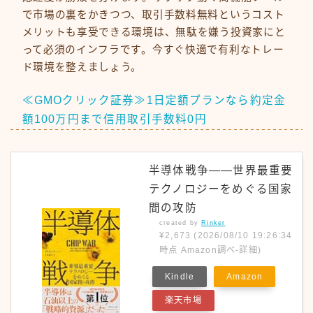
で市場の裏をかきつつ、取引手数料無料というコスト
メリットも享受できる環境は、無駄を嫌う投資家にと
って必須のインフラです。今すぐ快適で有利なトレー
ド環境を整えましょう。
≪GMOクリック証券≫1日定額プランなら約定金
額100万円まで信用取引手数料0円
半導体戦争――世界最重要
テクノロジーをめぐる国家
間の攻防
created by
Rinker
¥2,673
(2026/08/10 19:26:34
時点 Amazon調べ-
詳細)
Kindle
Amazon
楽天市場