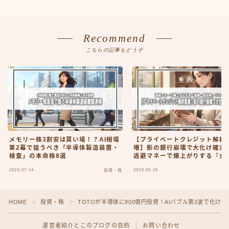
Recommend
こちらの記事もどうぞ
メモリー株3割安は買い場！？AI相場
【プライベートクレジット解約
第2幕で狙うべき「半導体製造装置・
増】影の銀行崩壊で大化け確実
検査」の本命株8選
逃避マネーで爆上がりする『金
低位株』リスト
2026.07.14
2026.03.26
投資・株
HOME
投資・株
TOTOが半導体に800億円投資！AIバブル第2波で化
＞
＞
運営者紹介とこのブログの目的
お問い合わせ