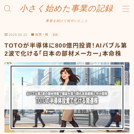
小さく始めた事業の記録
MENU
事業を続けて気付いたこと
2026.06.22
投資・株
PR
事業について
TOTOが半導体に800億円投資！AIバブル第
Amazonせどり
2波で化ける「日本の部材メーカー」本命株
トラブル事例
出品ノウハウ
フリマ物販
Yahoo出品
メルカリ販売
投資・株