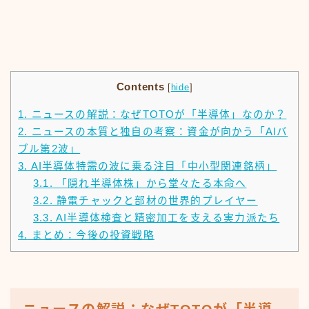
Contents
[
hide
]
1.
ニュースの解説：なぜTOTOが「半導体」なのか？
2.
ニュースの本質と独自の考察：資金が向かう「AIバ
ブル第2波」
3.
AI半導体特需の波に乗る注目「中小型関連銘柄」
3.1.
「隠れ半導体株」から堂々たる本命へ
3.2.
静電チャックと部材の世界的プレイヤー
3.3.
AI半導体検査と精密加工を支える実力派たち
4.
まとめ：今後の投資戦略