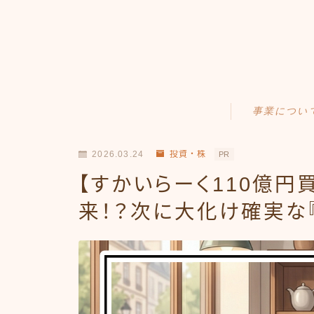
事業につい
Amazonせどり
2026.03.24
投資・株
PR
トラブル事例
【すかいらーく110億
出品ノウハウ
来！？次に大化け確実な
フリマ物販
Yahoo出品
メルカリ販売