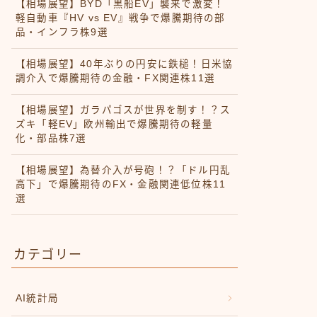
【相場展望】BYD「黒船EV」襲来で激変！
軽自動車『HV vs EV』戦争で爆騰期待の部
品・インフラ株9選
【相場展望】40年ぶりの円安に鉄槌！日米協
調介入で爆騰期待の金融・FX関連株11選
【相場展望】ガラパゴスが世界を制す！？ス
ズキ「軽EV」欧州輸出で爆騰期待の軽量
化・部品株7選
【相場展望】為替介入が号砲！？「ドル円乱
高下」で爆騰期待のFX・金融関連低位株11
選
カテゴリー
AI統計局