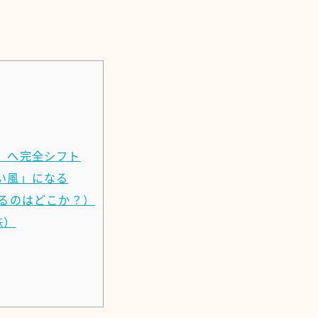
」へ完全シフト
い風」になる
るのはどこか？）
株）