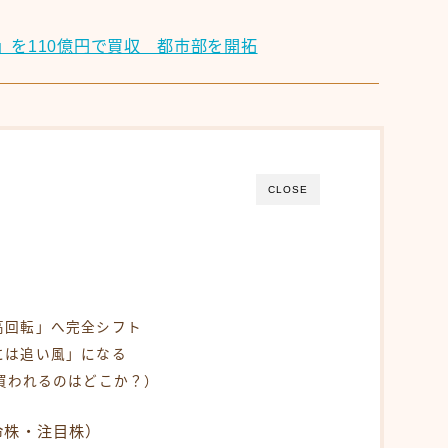
」を110億円で買収 都市部を開拓
CLOSE
く
高回転」へ完全シフト
には追い風」になる
買われるのはどこか？）
命株・注目株）