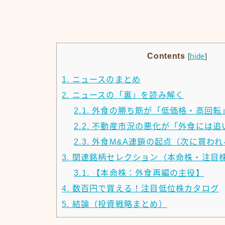
Contents
[
hide
]
1.
ニュースのまとめ
2.
ニュースの「裏」を読み解く
2.1.
外食の勝ち筋が「低価格・高回転
2.2.
不動産市況の悪化が「外食には追
2.3.
外食M&A連鎖の起点（次に買われ
3.
関連銘柄セレクション（本命株・注目
3.1.
【本命株：外食再編の主役】
4.
数百円で買える！注目低位株カタログ
5.
結論（投資戦略まとめ）