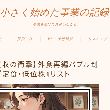
小さく始めた事業の記録
事業を続けて気付いたこと
て
投資・株
FX・仮想通貨
リスキング
円買収の衝撃】外食再編バブル到
『定食・低位株』リスト