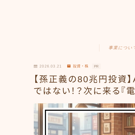
事業につい
Amazonせどり
2026.03.21
投資・株
PR
トラブル事例
【孫正義の80兆円投資
出品ノウハウ
ではない！？次に来る『電
フリマ物販
Yahoo出品
メルカリ販売