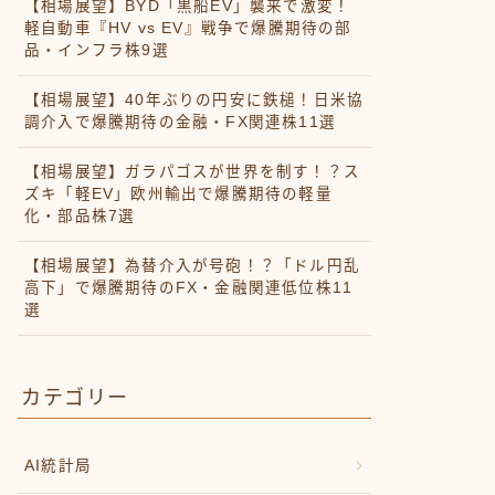
【相場展望】BYD「黒船EV」襲来で激変！
軽自動車『HV vs EV』戦争で爆騰期待の部
品・インフラ株9選
【相場展望】40年ぶりの円安に鉄槌！日米協
調介入で爆騰期待の金融・FX関連株11選
【相場展望】ガラパゴスが世界を制す！？ス
ズキ「軽EV」欧州輸出で爆騰期待の軽量
化・部品株7選
【相場展望】為替介入が号砲！？「ドル円乱
高下」で爆騰期待のFX・金融関連低位株11
選
カテゴリー
AI統計局