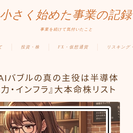
小さく始めた事業の記録
事業を続けて気付いたこと
て
投資・株
FX・仮想通貨
リスキング
】AIバブルの真の主役は半導体
力・インフラ』大本命株リスト