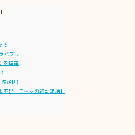
e
]
ある
ラバブル」
する構造
株）
中核銘柄】
水不足」テーマの初動銘柄】
）