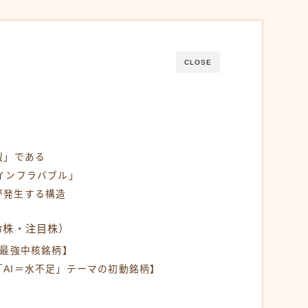
CLOSE
く
戦」である
インフラバブル」
が発生する構造
命株・注目株）
の最強中核銘柄】
AI＝水不足」テーマの初動銘柄】