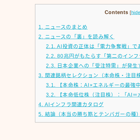
Contents
[
hid
1.
ニュースのまとめ
2.
ニュースの「裏」を読み解く
2.1.
AI投資の正体は「電力争奪戦」で
2.2.
80兆円がもたらす「第二のインフ
2.3.
日本企業への「受注特需」が発生
3.
関連銘柄セレクション（本命株・注目
3.1.
【本命株：AI×エネルギーの最強
3.2.
【本命低位株（注目株）：「AI＝
4.
AIインフラ関連カタログ
5.
結論（本当の勝ち筋とテンバガーの種